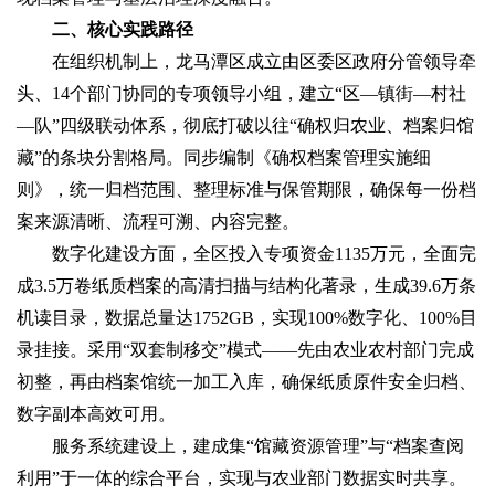
二、核心实践路径‌
在组织机制上，龙马潭区成立由区委区政府分管领导牵
头、14个部门协同的专项领导小组，建立“区—镇街—村社
—队”四级联动体系，彻底打破以往“确权归农业、档案归馆
藏”的条块分割格局。同步编制《确权档案管理实施细
则》，统一归档范围、整理标准与保管期限，确保每一份档
案来源清晰、流程可溯、内容完整。
数字化建设方面，全区投入专项资金1135万元，全面完
成3.5万卷纸质档案的高清扫描与结构化著录，生成39.6万条
机读目录，数据总量达1752GB，实现100%数字化、100%目
录挂接。采用“双套制移交”模式——先由农业农村部门完成
初整，再由档案馆统一加工入库，确保纸质原件安全归档、
数字副本高效可用。
服务系统建设上，建成集“馆藏资源管理”与“档案查阅
利用”于一体的综合平台，实现与农业部门数据实时共享。