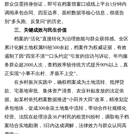
群众仅需持身份证，即可在档案馆窗口或线上平台1分钟内
调阅承包合同、四至边界、面积数据等核心信息，彻底告
别“多头跑、反复问”的历史。
三、关键成效与民生价值‌
档案的“活化”直接转化为治理效能与群众获得感。全区
累计化解土地权属纠纷500余起，档案作为权威证据，有效
遏制了因“四至不清”“口头约定”引发的信访与诉讼。年均服
务群众超2000人次，查档效率较传统方式提升90%以上，真
正实现“小事不出村、矛盾不上交”。
在乡村振兴实践中，确权档案成为土地流转、抵押贷
款、宅基地审批、集体资产清查、农业补贴发放的法定依
据。如某村依托档案数据推进“小田并大田”改革，精准划定
承包地块，促成300余亩土地集中流转，带动合作社规模化
经营。法院在处理涉及36户村民的租赁纠纷时，调取电子档
案结合实地勘测，3日内达成调解，法律效力与群众认同高