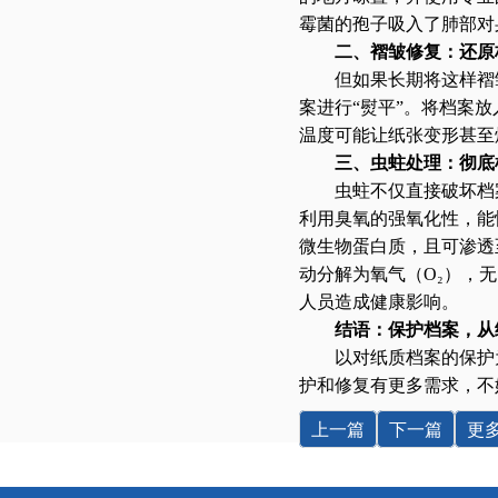
霉菌的孢子吸入了肺部对
二、褶皱修复：还原
但如果长期将这样褶
案进行“熨平”。将档案
温度可能让纸张变形甚至
三、虫蛀处理：彻底
虫蛀不仅直接破坏档
利用臭氧的强氧化性，能
微生物蛋白质，且可渗透至
动分解为氧气（O₂），
人员造成健康影响。
结语：保护档案，从
以对纸质档案的保护
护和修复有更多需求，不
上一篇
下一篇
更