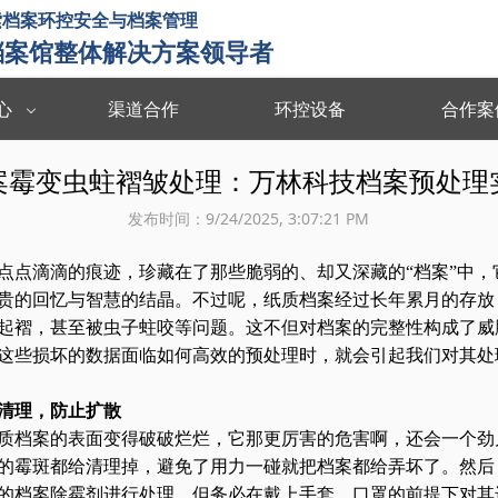
索档案环控安全与档案管理
档案馆整体解决方案领导者
心
渠道合作
环控设备
合作案
统
智能档案管理系统
档案数字化
案霉变虫蛀褶皱处理：万林科技档案预处理
重防护
监管追溯 数据共享 档案认证 档案利用
清点登记 拆除
发布时间：
9/24/2025, 3:07:21 PM
点点滴滴的痕迹，珍藏在了那些脆弱的、却又深藏的“档案”中，
贵的回忆与智慧的结晶。不过呢，纸质档案经过长年累月的存放
起褶，甚至被虫子蛀咬等问题。这不但对档案的完整性构成了威
这些损坏的数据面临如何高效的预处理时，就会引起我们对其处
清理，防止扩散
质档案的表面变得破破烂烂，它那更厉害的危害啊，还会一个劲
的霉斑都给清理掉，避免了用力一碰就把档案都给弄坏了。然后
的档案除霉剂进行处理。但务必在戴上手套、口罩的前提下对其