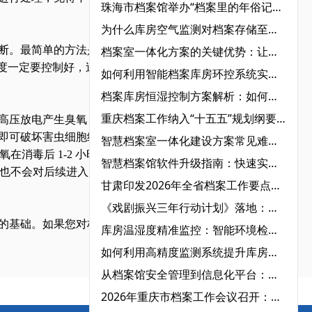
珠海市档案馆举办“档案里的年俗记忆，指尖上的非遗传承”主题活动‌
为什么库房空气监测对档案存储至关重要？详解空气质量监测系统的核心价值
断。最简单的方法是对档
档案室一体化方案的关键优势：让档案管理更智能
度一定要控制好，过高的
如何利用智能档案库房环控系统实现精准温湿度监控？
档案库房恒湿控制方案解析：如何满足档案室恒温恒湿标准？
重庆档案工作纳入“十五五”规划纲要：以“人工智能+档案”驱动数智转型，打造西部标杆‌
高压放电产生臭氧（O₃）
即可破坏害虫细胞结构与
智慧档案室一体化建设方案常见难点及应对策略‌
消毒后 1-2 小时会自
智慧档案馆软件升级指南：快速实现数字化管理
，也不会对后续进入库房的
甘肃印发2026年全省档案工作要点：以数字转型为牵引，全面构建档案事业现代化新格局‌
《戏剧振兴三年行动计划》落地：艺术档案管理迎来系统性规范与数字化升级‌
的基础。如果您对档案维
库房温湿度精准监控：智能环境检测助你全面掌控‌
如何利用高精度监测系统提升库房空气质量？智能环境检测全解析‌
从档案馆安全管理到信息化平台：智慧档案馆的全维度解决方案
2026年重庆市档案工作会议召开：锚定“人工智能+档案”行动，擘画“十五五”档案事业新蓝图‌