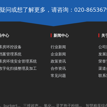
疑问或想了解更多，请咨询：020-865367
品中心
新闻中心
关
库房环控设备
行业新闻
公司
档案管理系统
企业新闻
发展
库房环境安全管理系统
政策资讯
荣誉
数字化扫描整理及加工
合作资讯
渠道
常见问题
联系
议系统
burkert电磁阀
三维超声成像仪
氧化铝板
灵芝孢子粉细胞破壁机