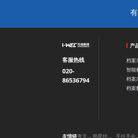
有
产
客服热线
档案
智能
020-
档案
86536794
档案
友情链
查天气网
明星经纪公司
手拉手会