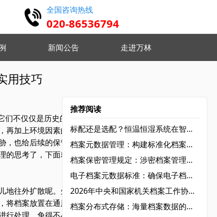
全国咨询热线
020-86536794
例
新闻公告
走进万林
扫描整理与加工
实用技巧
修复 去污纠偏 检查挂接
推荐阅读
它们不仅仅是历史的见
标配还是选配？恒温恒湿系统在智慧档案馆里的真实角色
，再加上环境因素的影
胁，也给后续的保管工作
档案元数据管理：构建标准化档案资源库的基础‌
理的思考了，下面就万林
档案保密管理规定：涉密档案管理的“红线”与“底线”‌
电子档案元数据标准：确保电子档案长期可用的关键‌
2026年中央和国家机关档案工作协作组组长会议在京召开：锚定“十五五”开局，加速档案工作现代化转型‌
儿地往外扩散呢。先用软
，将档案放置在通风干燥
档案分布式存储：海量档案数据的高效管理方案
进行处理，免得不小心将