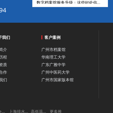
数字档案馆服务升级：这些好处你知道几个？‌
94
档案室智慧化管理「四步走」：环境监控+智能存取+流程优化+服务升级‌
数字档案馆建设方案：满足《数字档案馆建设指南》的12项核心要求‌
档案室痛点大揭秘：智慧档案室一体化建设如何破解难题？‌
智慧档案管理系统如何通过AI和物联网实现政务高效化‌
于我们
客户案例
智慧档案管理：数字化系统提升档案全生命周期管理效率‌
简介
广州市档案馆
江苏发布全国首个档案团体标准：电力企业博物馆迈入“数字孪生”新时代‌
历程
华南理工大学
档案库房解决方案：智慧一体化建设的必要条件‌
资质
广东广雅中学
从存储到管理：智慧数字档案室打造档案新生态‌
合作
广州中医药大学
酒泉档案工作实现历史性突破，“酒泉汉简”活化利用成效明显
我们
广州市国家版本馆
四川档案库房建设指南：潮湿气候下的智慧化防潮解决方案‌
档案还在手工翻？数字化管理系统到底强在哪？‌
内蒙古呼和浩特首创“双模式+三轮审”机制，档案开放审核效率实现跨越式提升‌
智能化档案库房解决方案：高效、安全的秘密武器‌
智慧粮库综合管理平台
上海排水许可证
高低温试验箱
更多推