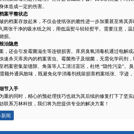
身体造成一定的伤害。
档案平整状态
皱的档案存放起来，不仅会使纸张的脆性进一步加重甚至将其弄
放入两张干净的吸水纸之间，用低温熨斗轻轻熨平。需要注意，温
烧损。
根治隐患
案，还会引发霉菌滋生等连锁损害。库房臭氧消毒机通过电解或
快速杀灭库房内的档案害虫、霉菌孢子及细菌，无需化学药剂，
档案密集架缝隙、角落等人工清洁盲区，杜绝 “隐性污染”。臭氧在
无需额外通风散味，既避免化学消毒剂残留损害档案纸张、字迹
细节入手
为重的同时，精心的预处理技巧也就为其后续的修复打下了坚实
妨联系万林科技，我们将为您提供专业的解决方案！
多新闻