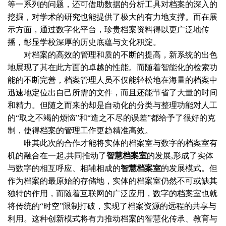
等一系列的问题，还可借助数据的分析工具对档案的深入的
挖掘，对学术的研究也能提供了极大的有力地支撑。而在展
示方面，通过数字化平台，珍贵档案资料得以更广泛地传
播，彰显学校深厚的历史底蕴与文化积淀。
对档案的高效的管理和质的不断的提高，新系统的出色
地展现了其在此方面的卓越的性能。而随着智能化的检索功
能的不断完善，档案管理人员不仅能轻松地在海量的档案中
迅速地定位出自己所需的文件，而且还能节省了大量的时间
和精力。但随之而来的却是自动化的分类与整理功能对人工
的“取之不竭的烦恼”和“造之不尽的误差”都给予了很好的克
制，使得档案的管理工作更趋精准高效。
唯其此次的合作才能将实体的档案室与数字的档案室有
机的融合在一起,共同推动了
智慧档案室
的发展,形成了实体
与数字的相互呼应、相辅相成的
智慧档案室
的发展模式。但
作为档案的最原始的存储地，实体的档案室仍然不可或缺其
独特的作用，而随着互联网的广泛应用，数字的档案室也就
将传统的“时空”限制打破，实现了档案资源的远程的共享与
利用。这种创新模式将有力推动档案的智慧化传承、教育与