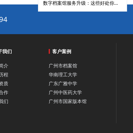
数字档案馆服务升级：这些好处你知道几个？‌
档案室智慧化管理「四步走」：环境监控+智能存取+流程优化+服务升级‌
94
数字档案馆建设方案：满足《数字档案馆建设指南》的12项核心要求‌
档案室痛点大揭秘：智慧档案室一体化建设如何破解难题？‌
智慧档案管理系统如何通过AI和物联网实现政务高效化‌
智慧档案管理：数字化系统提升档案全生命周期管理效率‌
于我们
客户案例
江苏发布全国首个档案团体标准：电力企业博物馆迈入“数字孪生”新时代‌
简介
广州市档案馆
档案库房解决方案：智慧一体化建设的必要条件‌
历程
华南理工大学
从存储到管理：智慧数字档案室打造档案新生态‌
资质
广东广雅中学
酒泉档案工作实现历史性突破，“酒泉汉简”活化利用成效明显
合作
广州中医药大学
四川档案库房建设指南：潮湿气候下的智慧化防潮解决方案‌
我们
广州市国家版本馆
档案还在手工翻？数字化管理系统到底强在哪？‌
内蒙古呼和浩特首创“双模式+三轮审”机制，档案开放审核效率实现跨越式提升‌
智能化档案库房解决方案：高效、安全的秘密武器‌