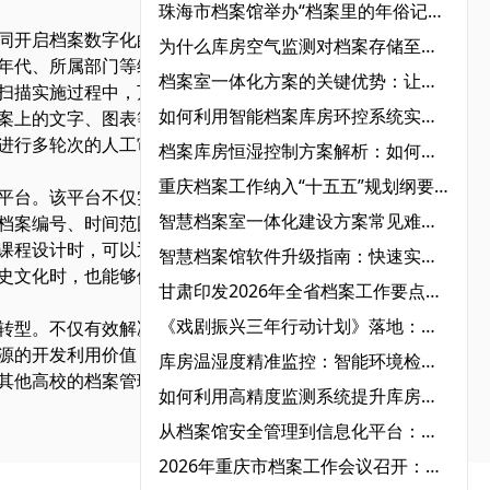
珠海市档案馆举办“档案里的年俗记忆，指尖上的非遗传承”主题活动‌
同开启档案数字化的创新
为什么库房空气监测对档案存储至关重要？详解空气质量监测系统的核心价值
年代、所属部门等维度，
档案室一体化方案的关键优势：让档案管理更智能
扫描实施过程中，万林科
如何利用智能档案库房环控系统实现精准温湿度监控？
案上的文字、图表等信息
进行多轮次的人工审核与
档案库房恒湿控制方案解析：如何满足档案室恒温恒湿标准？
重庆档案工作纳入“十五五”规划纲要：以“人工智能+档案”驱动数智转型，打造西部标杆‌
平台。该平台不仅实现了
智慧档案室一体化建设方案常见难点及应对策略‌
档案编号、时间范围等多
课程设计时，可以迅速获
智慧档案馆软件升级指南：快速实现数字化管理
史文化时，也能够便捷地
甘肃印发2026年全省档案工作要点：以数字转型为牵引，全面构建档案事业现代化新格局‌
《戏剧振兴三年行动计划》落地：艺术档案管理迎来系统性规范与数字化升级‌
转型。不仅有效解决了传
源的开发利用价值，为学
库房温湿度精准监控：智能环境检测助你全面掌控‌
其他高校的档案管理现代
如何利用高精度监测系统提升库房空气质量？智能环境检测全解析‌
从档案馆安全管理到信息化平台：智慧档案馆的全维度解决方案
2026年重庆市档案工作会议召开：锚定“人工智能+档案”行动，擘画“十五五”档案事业新蓝图‌