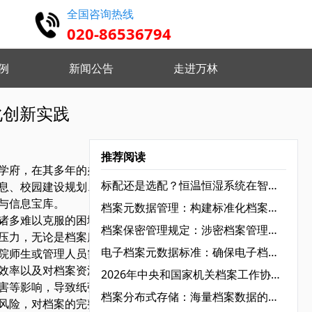
全国咨询热线
020-86536794
例
新闻公告
走进万林
扫描整理与加工
化创新实践
修复 去污纠偏 检查挂接
推荐阅读
学府，在其多年的办学发
标配还是选配？恒温恒湿系统在智慧档案馆里的真实角色
息、校园建设规划、校企
与信息宝库。
档案元数据管理：构建标准化档案资源库的基础‌
诸多难以克服的困境。在
档案保密管理规定：涉密档案管理的“红线”与“底线”‌
压力，无论是档案库房的
电子档案元数据标准：确保电子档案长期可用的关键‌
院师生或管理人员需要调
效率以及对档案资源的有
2026年中央和国家机关档案工作协作组组长会议在京召开：锚定“十五五”开局，加速档案工作现代化转型‌
害等影响，导致纸张老
档案分布式存储：海量档案数据的高效管理方案
风险，对档案的完整性和