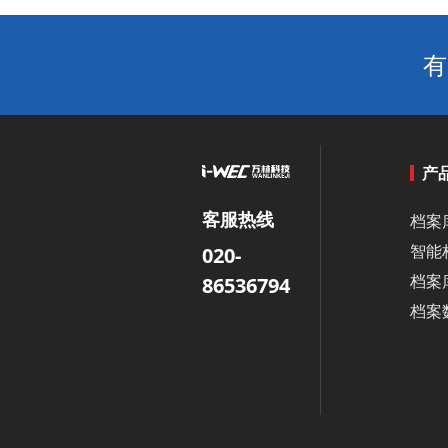
有
产
客服热线
档案
智能
020-
档案
86536794
档案