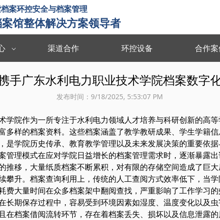
索档案环控安全与档案管理
档案馆整体解决方案领导者
心
渠道合作
环控设备
合作案
统
智能档案管理系统
档案数字化
携手广东水利电力职业技术学院档案数字
重防护
监管追溯 数据共享 档案认证 档案利用
清点登记 拆除
发布时间：
9/18/2025, 5:53:07 PM
术学院作为一所专注于水利电力领域人才培养与科研创新的高等
富多样的档案资料。这些档案涵盖了教学教研成果、学生学籍信
，是学院历史传承、教育教学管理以及未来发展决策的重要依据
案管理模式在应对学院日益增长的档案管理需求时，逐渐暴露出
的推移，大量纸质档案不断累积，对有限的存储空间造成了巨大
续攀升。档案查询利用上，传统的人工查阅方式效率低下，当学
耗费大量时间在众多档案架中翻阅查找，严重影响了工作学习的
在长期保存过程中，容易受到环境因素如湿度、温度变化以及虫
且在档案借阅流转环节，存在着档案丢失、损坏以及信息泄露的