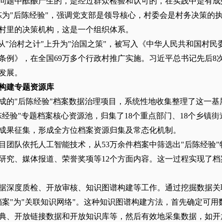
问题中酝酿产生的，是经过群众检验和认可的，在实践中是有成
炼为"后陈经验"，强调党支部是领导核心，村委会是村务决策的
村里的决策机构，这是一个组织体系。
"从"治村之计"上升为"治国之策"，被写入《中华人民共和国村
条例》，在全国69万多个行政村推广实施。习近平总书记先后8
发展。
构建专题资源库
成的"后陈经验"档案数据治理项目，系统性地收集整理了这一基
经验"专题档案核心资源池，归集了18个重点部门、18个乡镇街
成果征集，形成全方位档案资源归集及常态化机制。
目团队依托人工智能技术，从53万余件档案中筛选出"后陈经验"
研究、媒体报道、荣誉奖项等12个方面内容。这一过程实现了档
据深度质检、开放审核、知识图谱构建等工作。通过挖掘数据关
档案"为"关联知识网络"。这种知识图谱构建方法，首先确定可
典、开放链接数据和开放知识库等，然后有效地采集数据，如开