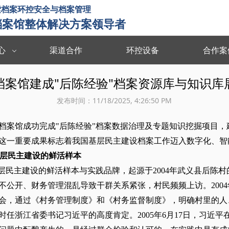
索档案环控安全与档案管理
档案馆整体解决方案领导者
心
渠道合作
环控设备
合作案
统
智能档案管理系统
档案数字化
档案馆建成"后陈经验"档案资源库与知识库
重防护
监管追溯 数据共享 档案认证 档案利用
清点登记 拆除
发布时间：
11/18/2025, 4:26:50 PM
档案馆成功完成"后陈经验"档案数据治理及专题知识挖掘项目，
这一重要成果标志着我国基层民主建设档案工作迈入数字化、智
基层民主建设的鲜活样本
基层民主建设的鲜活样本与实践品牌，起源于2004年武义县后陈
不公开、财务管理混乱导致干群关系紧张，村民频频上访。2004
会，通过《村务管理制度》和《村务监督制度》，明确村里的人
时任浙江省委书记习近平的高度肯定。2005年6月17日，习近平