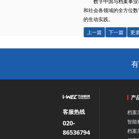
数字中国与档案事业
和社会各领域的全方位数
的生动实践。
上一篇
下一篇
更
有
产
客服热线
档案
智能
020-
档案
86536794