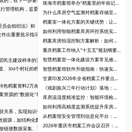
效的，在下一步要不断摸
珠海市档案馆举办“档案里的年俗记忆，指尖上的非遗传承”主题活动‌
执行管理机构，监委会是监
为什么库房空气监测对档案存储至关重要？详解空气质量监测系统的核心价值
档案室一体化方案的关键优势：让档案管理更智能
民委员会组织法》和《中国
如何利用智能档案库房环控系统实现精准温湿度监控？
次作出重要批示指示，推
档案库房恒湿控制方案解析：如何满足档案室恒温恒湿标准？
重庆档案工作纳入“十五五”规划纲要：以“人工智能+档案”驱动数智转型，打造西部标杆‌
智慧档案室一体化建设方案常见难点及应对策略‌
层民主建设样本的完整档
智慧档案馆软件升级指南：快速实现数字化管理
道、304个村社的档案资
甘肃印发2026年全省档案工作要点：以数字转型为牵引，全面构建档案事业现代化新格局‌
特色档案资料2万余件，涵
《戏剧振兴三年行动计划》落地：艺术档案管理迎来系统性规范与数字化升级‌
案资源的"数据化"和档案
库房温湿度精准监控：智能环境检测助你全面掌控‌
如何利用高精度监测系统提升库房空气质量？智能环境检测全解析‌
联关系，实现知识化管理
从档案馆安全管理到信息化平台：智慧档案馆的全维度解决方案
用数据源，如结构化数据、
2026年重庆市档案工作会议召开：锚定“人工智能+档案”行动，擘画“十五五”档案事业新蓝图‌
放链接数据采集、百科采