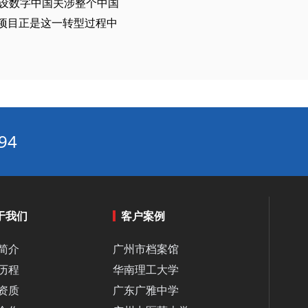
设数字中国关涉整个中国
图书馆档案数字化：从“藏书”到“数据”的价值释放‌
项目正是这一转型过程中
北京市昌平区打造全国首个“高水平数字档案馆”新标杆，智慧档案服务迈入“AI问答”时代‌
新修正《海南省档案管理办法》正式施行：构建数字化、法治化档案治理新体系‌
恒温恒湿系统选型指南：档案库房专用空调与民用空调的5大差异‌
企事业单位数字档案室解决方案：兼顾保密合规与高效利用的平衡‌
档案库房一体化平台：集成安防、环控、存储的“一屏统管”方案‌
94
无人值守档案库房落地：RFID+AGV机器人实现存取效率提升50%‌
浙江召开档案工作数字化深度转型学术研讨会：构建“六大逻辑板块”引领全国档案数智化变革‌
清代新疆丝绸之路档案整理与研究项目成果发布，VR展览触达超10万人次‌
档案碳中和管理：档案行业助力“双碳”目标的实践‌
于我们
客户案例
档案数字资产化：档案资源成为机构“无形资产”的路径‌
简介
广州市档案馆
国家档案局电子档案备份中心建设试点工作圆满完成
历程
华南理工大学
档案备份与恢复规范：档案数据“失而复得”的操作指南‌
资质
广东广雅中学
高校智慧数字档案室建设方案：科研档案与教学资源的协同管理‌