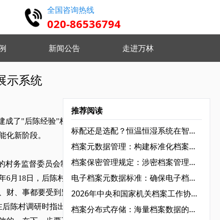
全国咨询热线
020-86536794
例
新闻公告
走进万林
扫描整理与加工
展示系统
修复 去污纠偏 检查挂接
推荐阅读
建成了"后陈经验"档案资
标配还是选配？恒温恒湿系统在智慧档案馆里的真实角色
能化新阶段。
档案元数据管理：构建标准化档案资源库的基础‌
档案保密管理规定：涉密档案管理的“红线”与“底线”‌
村的村务监督委员会制度创
电子档案元数据标准：确保电子档案长期可用的关键‌
年6月18日，后陈村在全
、财、事都要受到监督。
2026年中央和国家机关档案工作协作组组长会议在京召开：锚定“十五五”开局，加速档案工作现代化转型‌
在后陈村调研时指出："我
档案分布式存储：海量档案数据的高效管理方案