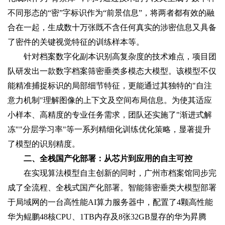
不同形态的“密”字标识作为“前景信息”，将两者都有效的融
合在一起，生成数十万张既不含任何真实的涉密信息又具备
了密件的关键视觉特征的训练样本等。
针对档案数字化副本识别高复杂度的技术难点，项目团
队研发出一款数字档案筛密垂类多模态大模型。该模型不仅
能精准捕捉标识的局部细节特征，更能通过其独特的"自注
意力机制"理解图像的上下文及空间布局信息。为使其适应
小样本、高精度的专业任务需求，团队还实施了"渐进式解
冻""分层学习率"等一系列精细化训练优化策略，显著提升
了模型的识别精度‌。
二、全栈国产化部署：从芯片到应用的自主可控
在实现算法模型自主创新的同时，广州市档案馆同步完
成了全流程、全栈式国产化部署。智能筛密垂类大模型部署
于局域网的一台高性能AI算力服务器中，配置了4颗高性能
华为鲲鹏48核CPU、1TB内存及8张32GB显存的华为昇腾