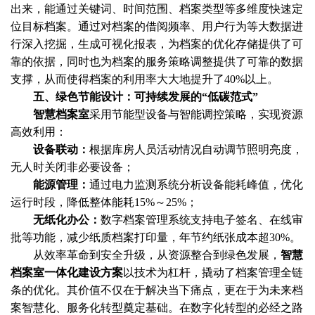
出来，能通过关键词、时间范围、档案类型等多维度快速定
位目标档案。通过对档案的借阅频率、用户行为等大数据进
行深入挖掘，生成可视化报表，为档案的优化存储提供了可
靠的依据，同时也为档案的服务策略调整提供了可靠的数据
支撑，从而使得档案的利用率大大地提升了40%以上。
五、
绿色节能设计：可持续发展的“低碳范式”
智慧档案室
采用节能型设备与智能调控策略，实现资源
高效利用：
设备联动：
根据库房人员活动情况自动调节照明亮度，
无人时关闭非必要设备；
能源管理：
通过电力监测系统分析设备能耗峰值，优化
运行时段，降低整体能耗15%～25%；
无纸化办公：
数字档案管理系统支持电子签名、在线审
批等功能，减少纸质档案打印量，年节约纸张成本超30%。
从效率革命到安全升级，从资源整合到绿色发展，
智慧
档案室一体化建设方案
以技术为杠杆，撬动了档案管理全链
条的优化。其价值不仅在于解决当下痛点，更在于为未来档
案智慧化、服务化转型奠定基础。在数字化转型的必经之路