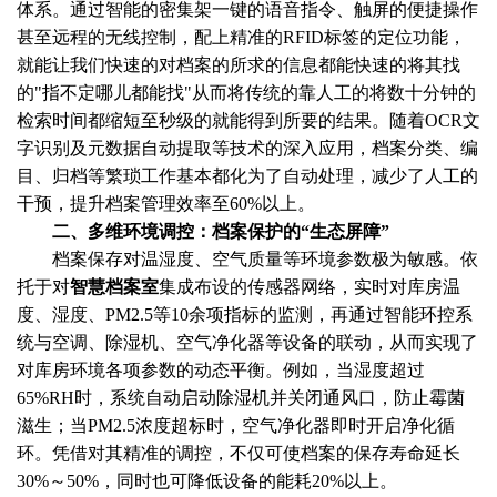
体系。通过智能的密集架一键的语音指令、触屏的便捷操作
甚至远程的无线控制，配上精准的RFID标签的定位功能，
就能让我们快速的对档案的所求的信息都能快速的将其找
的"指不定哪儿都能找"从而将传统的靠人工的将数十分钟的
检索时间都缩短至秒级的就能得到所要的结果。随着OCR文
字识别及元数据自动提取等技术的深入应用，档案分类、编
目、归档等繁琐工作基本都化为了自动处理，减少了人工的
干预，提升档案管理效率至60%以上。
二、
多维环境调控：档案保护的“生态屏障”
档案保存对温湿度、空气质量等环境参数极为敏感。依
托于对
智慧档案室
集成布设的传感器网络，实时对库房温
度、湿度、PM2.5等10余项指标的监测，再通过智能环控系
统与空调、除湿机、空气净化器等设备的联动，从而实现了
对库房环境各项参数的动态平衡。例如，当湿度超过
65%RH时，系统自动启动除湿机并关闭通风口，防止霉菌
滋生；当PM2.5浓度超标时，空气净化器即时开启净化循
环。凭借对其精准的调控，不仅可使档案的保存寿命延长
30%～50%，同时也可降低设备的能耗20%以上。