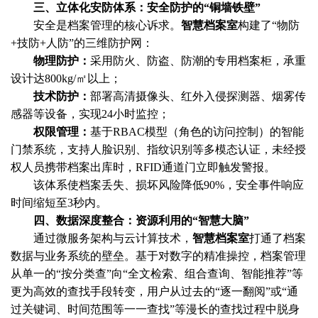
三、
立体化安防体系：安全防护的“铜墙铁壁”
安全是档案管理的核心诉求。
智慧档案室
构建了“物防
+技防+人防”的三维防护网：
物理防护：
采用防火、防盗、防潮的专用档案柜，承重
设计达800kg/㎡以上；
技术防护：
部署高清摄像头、红外入侵探测器、烟雾传
感器等设备，实现24小时监控；
权限管理：
基于RBAC模型（角色的访问控制）的智能
门禁系统，支持人脸识别、指纹识别等多模态认证，未经授
权人员携带档案出库时，RFID通道门立即触发警报。
该体系使档案丢失、损坏风险降低90%，安全事件响应
时间缩短至3秒内。
四、
数据深度整合：资源利用的“智慧大脑”
通过微服务架构与云计算技术，
智慧档案室
打通了档案
数据与业务系统的壁垒。基于对数字的精准操控，档案管理
从单一的“按分类查”向“全文检索、组合查询、智能推荐”等
更为高效的查找手段转变，用户从过去的“逐一翻阅”或“通
过关键词、时间范围等一一查找”等漫长的查找过程中脱身