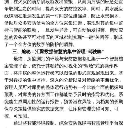
测，在火灾的萌芽阶段就发出警报，从而为后续的应急处置
争取到宝贵的时间，提高火灾的防控效率。同时，漏水感应
线缆能在泄漏发生的第一时间定位泄漏点，防止水患损坏。
借助对众多安防信号的全方位采集汇聚，实现对其的集中监
控与智能的联动，一旦发生异常，可自动触发报警、启动应
急的设备甚至可对相应的区域都能实现“一键”关闭等，形成
了一个全方位的数字的防护的盾牌。
三、
舵轮：汇聚数据智慧的集中管理“驾驶舱”
最终，所监测到的环境与安防数据都汇集于一个智慧档
案管理平台，依托于其独特的可视化的“驾舱”式的操作界
面，将库房的整体运行状态以图像的形式直观展现出来。基
于对数据的集中监控、深入的分析以及对策略的不断优化，
管理人员可对库房的整体运行趋势有一个比较全面的把握和
预测，对库房的各方面工作都能给予及时的指导和优化。系
统能生成周期性的运行报告，预警潜在风险，为档案的长期
保存决策提供坚实的数据支撑，让库房管理变得可知、可
控、可预测。
通过将智能环境控制、综合安防保障与智慧管理平台深