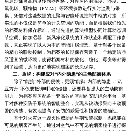
房通过部署高精度传感器网络，对库房内的温度、湿度、二
氧化碳、颗粒物（PM2.5）等环境参数进行实时监测与采
集，凭借对这些数据的汇聚与智能环境控制中枢的对接，所
实现的不仅仅是简单的开关空调的功能，而是根据我们预先
的档案材料保存标准，通过先进的算法模型协同计算动态调
节空调、除加湿器、新风净化系统的工作状态和调配工作参
数，真正实现了以人为本的智能库房理想。基于对各个设备
的精心的联动控制，为档案的长期保存营造了一个稳定洁净
又适宜的微环境，使得档案材料的酸化、脆化、霉变等都得
到了延缓，从而更好地实现档案的长久保存。
二、
盾牌：构建应对“内外隐患”的主动防御体系
除了“能抗”外部的侵蚀，更须“能御”内部的隐患，“诺
亚方舟”不仅要抵御时间的侵蚀，还要具备强大的主动防御
能力，为档案库房配备一套高效的智能的安防综合平台，基
于对多种安防子系统的智能整合，实现从被动报警向主动预
警的跨越，有效地提高了安防的威慑性和预警的准确性。
基于对火灾这一毁灭性威胁的早期预警探测，系统能在
可见的烟雾产生前，通过对空气中不可见的烟雾粒子进行探